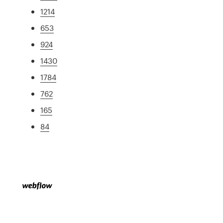
1214
653
924
1430
1784
762
165
84