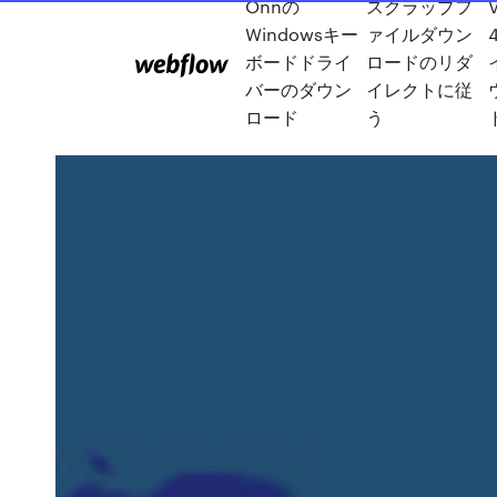
Onnの
スクラップフ
Windowsキー
ァイルダウン
ボードドライ
ロードのリダ
バーのダウン
イレクトに従
ロード
う