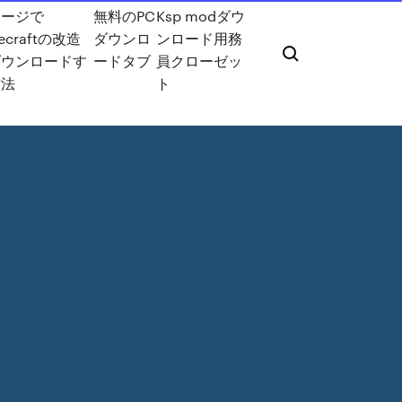
ォージで
無料のPC
Ksp modダウ
ecraftの改造
ダウンロ
ンロード用務
ダウンロードす
ードタブ
員クローゼッ
方法
ト