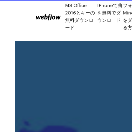
MS Office
IPhoneで曲
フ
2016とキーの
を無料でダ
Min
無料ダウンロ
ウンロード
を
ード
る