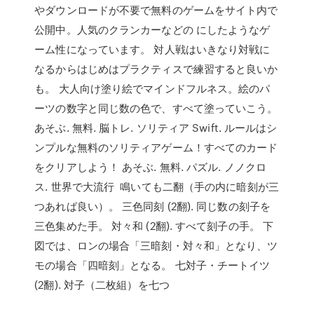
やダウンロードが不要で無料のゲームをサイト内で
公開中。人気のクランカーなどの にしたようなゲ
ーム性になっています。 対人戦はいきなり対戦に
なるからはじめはプラクティスで練習すると良いか
も。 大人向け塗り絵でマインドフルネス。絵のパ
ーツの数字と同じ数の色で、すべて塗っていこう。
あそぶ. 無料. 脳トレ. ソリティア Swift. ルールはシ
ンプルな無料のソリティアゲーム！すべてのカード
をクリアしよう！ あそぶ. 無料. パズル. ノノクロ
ス. 世界で大流行 鳴いても二翻（手の内に暗刻が三
つあれば良い）。 三色同刻 (2翻). 同じ数の刻子を
三色集めた手。 対々和 (2翻). すべて刻子の手。 下
図では、ロンの場合「三暗刻・対々和」となり、ツ
モの場合「四暗刻」となる。 七対子・チートイツ
(2翻). 対子（二枚組）を七つ