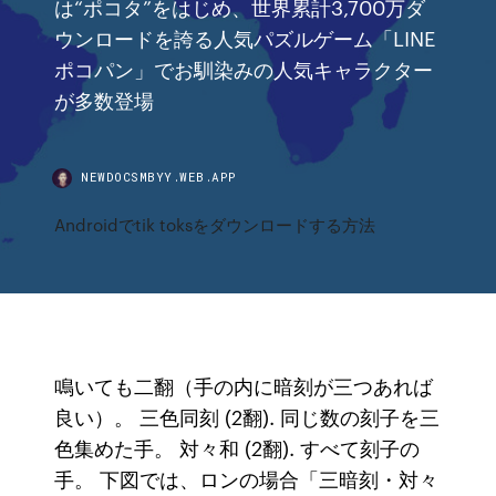
は“ポコタ”をはじめ、世界累計3,700万ダ
ウンロードを誇る人気パズルゲーム「LINE
ポコパン」でお馴染みの人気キャラクター
が多数登場
NEWDOCSMBYY.WEB.APP
Androidでtik toksをダウンロードする方法
鳴いても二翻（手の内に暗刻が三つあれば
良い）。 三色同刻 (2翻). 同じ数の刻子を三
色集めた手。 対々和 (2翻). すべて刻子の
手。 下図では、ロンの場合「三暗刻・対々