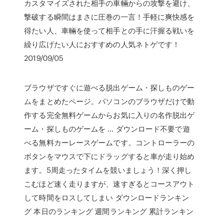
カスタマイズされた相手の車輛からの攻撃を避け、
撃破する瞬間はまさに圧巻の一言！手軽に爽快感を
得たい人、車輛を使って相手との手に汗握る戦いを
繰り広げたい人におすすめの人気ネトゲです！
2019/09/05
ブラウザですぐに遊べる脱出ゲーム・探しものゲー
ムをまとめたページ。パソコンのブラウザだけで動
作する完全無料ゲームからお気に入りの名作脱出ゲ
ーム・探しものゲームを … ダウンロード不要で遊
べる無料カーレースゲームです。コントローラーの
ボタンをマウスで下にドラッグすると車が走り始め
ます。5周走ったタイムを競いましょう！深く押し
こむほど速く走りますが、速すぎるとコースアウト
して時間をロスしてしまい ダウンロードランキン
グ 本日のランキング 週間ランキング 累計ランキン