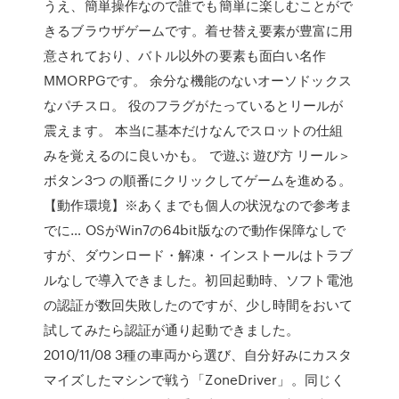
うえ、簡単操作なので誰でも簡単に楽しむことがで
きるブラウザゲームです。着せ替え要素が豊富に用
意されており、バトル以外の要素も面白い名作
MMORPGです。 余分な機能のないオーソドックス
なパチスロ。 役のフラグがたっているとリールが
震えます。 本当に基本だけなんでスロットの仕組
みを覚えるのに良いかも。 で遊ぶ 遊び方 リール＞
ボタン3つ の順番にクリックしてゲームを進める。
【動作環境】※あくまでも個人の状況なので参考ま
でに… OSがWin7の64bit版なので動作保障なしで
すが、ダウンロード・解凍・インストールはトラブ
ルなしで導入できました。初回起動時、ソフト電池
の認証が数回失敗したのですが、少し時間をおいて
試してみたら認証が通り起動できました。
2010/11/08 3種の車両から選び、自分好みにカスタ
マイズしたマシンで戦う「ZoneDriver」。同じく