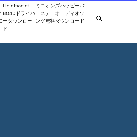
リ
Hp officejet
ミニオンズハッピーバ
ウ
8040ドライバ
ースデーオーディオソ
C
ーダウンロー
ング無料ダウンロード
ド